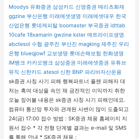
Moodys
유화증권
삼성카드
신영증권
메리츠화재
ggzine
부산은행
미래에셋생명
미래에셋대우
한국
산업은행
롯데캐피탈
boomaster
부국증권
idttab
10cafe
18xamarin
gwzine
kster
메트라이프생명
abctesol
수협
광주진
부산진
magking
제주진
우리
은행
blueqjowf
교보생명
롯데손해보험
한화생명
iM뱅크
카카오뱅크
삼성증권
미래에셋증권
유튜브
뮤직
신한카드
atesol
신한 BNP 파리바자산운용
sk증권 사칭 사기 피해 행복파트너 플랜 피해자 대
처는 혹여 대상을 속인 채 금전적인 이익까지 취한
오늘 짚어볼 내용은 sk증권 사칭 사기 피해인데요.
컴퓨터 통신망 투자와 관계된 사변이 많이 도출되고
24(금) 17:00 접수 방법 : SK증권 채용 홈페이지 지
원서 접수 * 각 전형 단계별 결과는 e-mail 및 SMS
를 통해 안내 * SK증권 채용 :