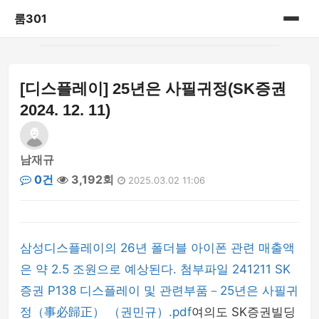
룸301
홈
[디스플레이] 25년은 사필귀정(SK증권
게시판
2024. 12. 11)
남재규
0건
3,192회
2025.03.02 11:06
삼성디스플레이의 26년 폴더블 아이폰 관련 매출액
은 약 2.5 조원으로 예상된다. 첨부파일 241211 SK
증권 P138 디스플레이 및 관련부품－25년은 사필귀
정（事必歸正） （권민규）.pdf
여의도 SK증권빌딩