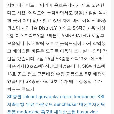
지하 아케이드 식당가에 용호동낙지가 새로 오픈했
다고 해요. 여의도에 푸짐하면서도 맛깔난 점심 식사
할 곳이 어디 없나 찾고 있던 차에 바로 여의도 SK증
권빌딩 지하 1층 District.Y 여의도 SK증권사옥 지하
2층 디스트릭트Y램브라튼(LAMNBRATEN) 시공후
모습입니다. 메탁릭 재료로 금속느낌이 나게 작업했
고 베이스를 바른후 도구를 이용해 스페셜 페인팅 작
업을 했습니다. 7월 25일 SK증권스팩13호 (에스케
이증권제13호스팩) 상장일이었습니다. SK증권스팩
13호 공모 정보 균등배정 수량 균등으로 6주 배정되
었습니다 SK증권스팩13호 주가 범위 상장일 주가
범위는 공모가
SK증권
linklant
grayraukv
otesol
freebanner
SBI
저축은행
무료 다운로드
senchauser
대신투자신탁
운용
modoozine
흥국화재해상보험
busanzine