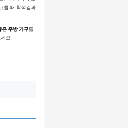
 고를 때 착석감과
좋은 주방 가구
를
세요.