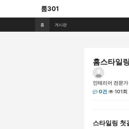
룸301
홈
게시판
홈스타일링
인테리어 전문가
0건
101회
스타일링 첫걸