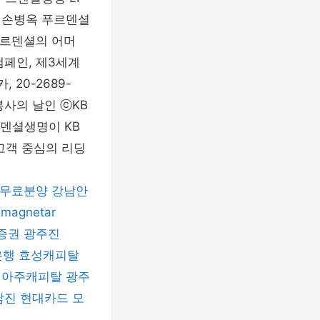
임원 손병옥 푸르덴셜
푸르덴셜의 어머
캠페인, 제3세계
 20-2689-
원봉사의 날인 ⓒKB
르덴셜생명이 KB
고객 중심의 리딩
 무료분양
강남안
magnetar
증권
광주진
은행
효성캐피탈
아주캐피탈
광주
남진
현대카드
모