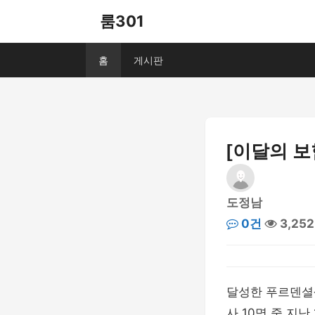
룸301
홈
게시판
[이달의 보
도정남
0건
3,25
달성한 푸르덴셜생
사 10명 중 지난