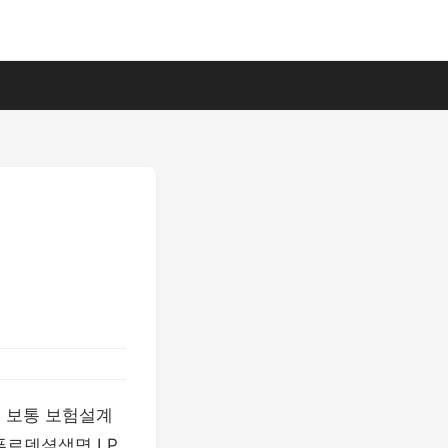
. 보통 보험설계
 푸르덴셜생명 LP