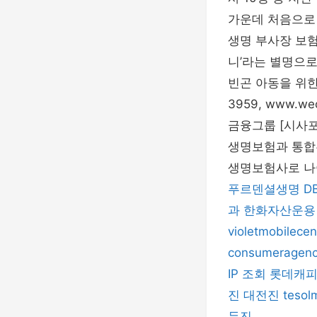
가운데 처음으로 M
생명 부사장 보험
니’라는 별명으로
빈곤 아동을 위한 
3959, www.
금융그룹 [시사포
생명보험과 통합된
생명보험사로 
푸르덴셜생명
D
과
한화자산운용
violetmobilecen
consumeragen
IP 조회
롯데캐
진
대전진
tesol
두진