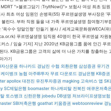
DRT ">블로그담기 :TryItNow()"> 보험사 여성 최초 
사 최초 여성 임원인 손병옥(55) 푸르덴셜생명 부사장은 ‘
 불린다. 부하 직원 들을 내 가족 푸르덴셜생명 참여형기부
'옥수수 양말인형' 만들기 봉사 / 세계교육문화원WECA(위카,
weca.or.rk) 푸르덴셜생명 임직원 40명이 한국 푸르덴셜 자
커스 / 임솔 기자] 지난 2020년 KB금융그룹 품에 안긴 푸
다. KB금융그룹은 고객의 삶에 더 나은 가치를 창출하는 
나아가기
B자산운용
하나카드
경남진
수협
외환은행
삼성증권
유기견
케이뱅크
농협
아주IB투자
무료 다운로드
경남은행
KB증권
ter
apollox
대전진
유진투자증권
magking
고속버스 앱
SK
cy
SC제일은행
boomaster
하나캐피탈
전북진
애큐온저축
피탈
토스뱅크
신한은행
jobedu
DB생명
처브라이프생명보험
master
SBI저축은행
goathat
키움증권
webtoonreview
경