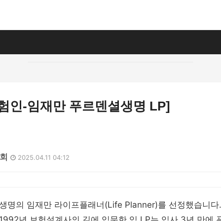
험인-임재만 푸르덴셜생명 LP]
2회
2025.04.11 04:12
명의 임재만 라이프플래너(Life Planner)를 선정했습니다
 1992년 보험설계사의 길에 입문한 임 LP는 입사 3년 만에