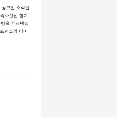
진 공모전 소식입
가족사진전 참여
원 손병옥 푸르덴셜
푸르덴셜의 어머