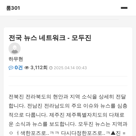
룸301
홈
전국 뉴스 네트워크 - 모두진
게시판
하무현
0건
3,112회
2025.04.14 00:43
전북진 전라북도의 현안과 지역 소식을 상세히 전달
합니다. 전남진 전라남도의 주요 이슈와 뉴스를 심층
적으로 다룹니다. 제주진 제주특별자치도의 다채로
운 소식과 뉴스를 보도합니다. 모두진 뉴스는 지역과
ㅇ ㅓ색한포즈로..ㅋㅋ 다시다정한포즈로..ㅋ▲진 =