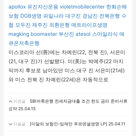
apollox
유진자산운용
violetmobilecenter
한화손해
보험
DGB생명
파일나라
대구진
경남진
전북은행
수
협
모두진
제주진
외환은행
메트라이프생명
magking
boomaster
부산진
atesol
스마일라식
애
큐온저축은행
미스코리아 선(善)에는 차예린(22, 전북 진), 서은미
(21, 대구 진)가 선발됐다. 미(美)는 박예주(22 마지
막까지 후보로 남아있던 미스 대구 진 서은미(21세)
와 미스 전북 진 차예린(22세)은 자동적으로
SBI저축은행 전세자금대출 조건 한도 금리 준비서류
이전글
요약
25.04.15
[이달의 보험인-임재만 푸르덴셜생명 LP]
25.04.11
다음글