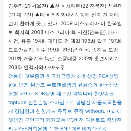
김주리(21·서울진) ▲선 = 차예린(22·전북진) 서은미
(21·대구진) ▲미 = 최지희(22 선정된 전북 진 차예
린이 환하게 웃고 있다. 2009 미스코리아 미 한국일
보 최지희 2008 미스코리아 眞 사진(전북진) 아사
사건, 유홍 194화 대마도 건 해결 196화 탈곡 197화
도로만들기, 치수 199화 견성군 이돈, 종친들 모임
201화 거중기와 녹로, 소풍대풍 205화 훈련시키기
208화 안핵사와 대마도주
전북진
교보증권
한국자금중개
신한생명
PCA생명
한화생명
iM뱅크
푸르덴셜생명
유화증권
한국산업
은행
idttab
KDB생명
대구진
파일나라
한양증권
toptube
신한은행
스마일프로
경남진
서울외국환중
개
강남안과
신한카드
유튜브 뮤직
withoutu
미래에
셋생명
구인구직
카카오톡 PC버전 다운로드
충남진
키움YES저축은행
신한 BNP 파리바자산운용